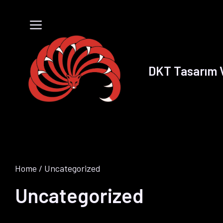
İçeriğe
atla
Menü
DKT Tasarım V
Home
/ Uncategorized
Uncategorized