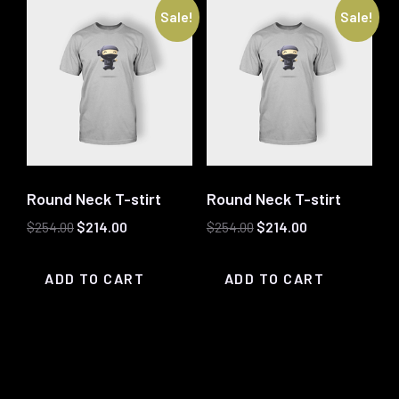
Sale!
Sale!
Round Neck T-stirt
Round Neck T-stirt
Original
Current
Original
Current
$
254.00
$
214.00
$
254.00
$
214.00
price
price
price
price
was:
is:
was:
is:
ADD TO CART
ADD TO CART
$254.00.
$214.00.
$254.00.
$214.00.