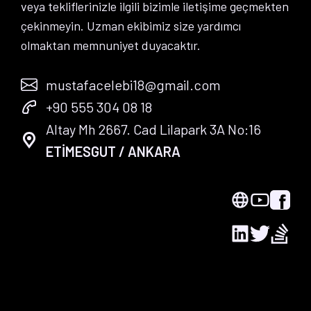
veya tekliflerinizle ilgili bizimle iletişime geçmekten
çekinmeyin. Uzman ekibimiz size yardımcı
olmaktan memnuniyet duyacaktır.
mustafacelebi18@gmail.com
+90 555 304 08 18
Altay Mh 2667. Cad Lilapark 3A No:16
ETİMESGUT / ANKARA